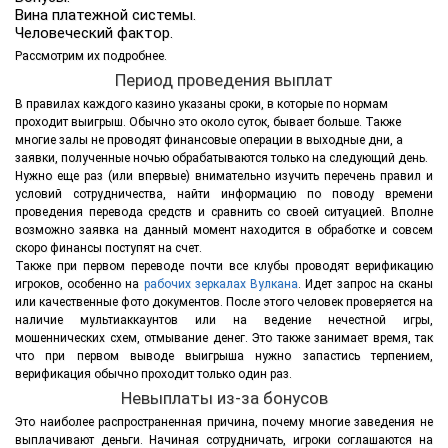
Вина платежной системы.
Человеческий фактор.
Рассмотрим их подробнее.
Период проведения выплат
В правилах каждого казино указаны сроки, в которые по нормам
проходит выигрыш. Обычно это около суток, бывает больше. Также
многие залы не проводят финансовые операции в выходные дни, а
заявки, полученные ночью обрабатываются только на следующий день.
Нужно еще раз (или впервые) внимательно изучить перечень правил и
условий сотрудничества, найти информацию по поводу времени
проведения перевода средств и сравнить со своей ситуацией. Вполне
возможно заявка на данный момент находится в обработке и совсем
скоро финансы поступят на счет.
Также при первом переводе почти все клубы проводят верификацию
игроков, особенно на
рабочих зеркалах Вулкана
. Идет запрос на сканы
или качественные фото документов. После этого человек проверяется на
наличие мультиаккаунтов или на ведение нечестной игры,
мошеннических схем, отмывание денег. Это также занимает время, так
что при первом выводе выигрыша нужно запастись терпением,
верификация обычно проходит только один раз.
Невыплаты из-за бонусов
Это наиболее распространенная причина, почему многие заведения не
выплачивают деньги. Начиная сотрудничать, игроки соглашаются на