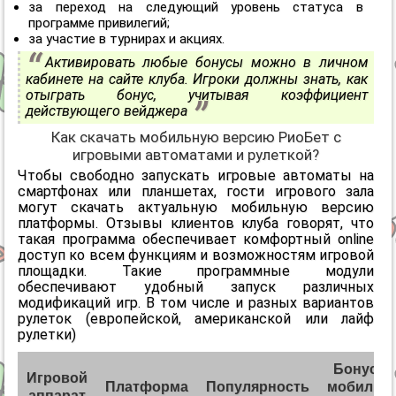
за переход на следующий уровень статуса в
программе привилегий;
за участие в турнирах и акциях.
Активировать любые бонусы можно в личном
кабинете на сайте клуба. Игроки должны знать, как
отыграть бонус, учитывая коэффициент
действующего вейджера
Как скачать мобильную версию РиоБет с
игровыми автоматами и рулеткой?
Чтобы свободно запускать игровые автоматы на
смартфонах или планшетах, гости игрового зала
могут скачать актуальную мобильную версию
платформы. Отзывы клиентов клуба говорят, что
такая программа обеспечивает комфортный online
доступ ко всем функциям и возможностям игровой
площадки. Такие программные модули
обеспечивают удобный запуск различных
модификаций игр. В том числе и разных вариантов
рулеток (европейской, американской или лайф
рулетки)
Бонусы 
Игровой
Платформа
Популярность
мобильн
аппарат