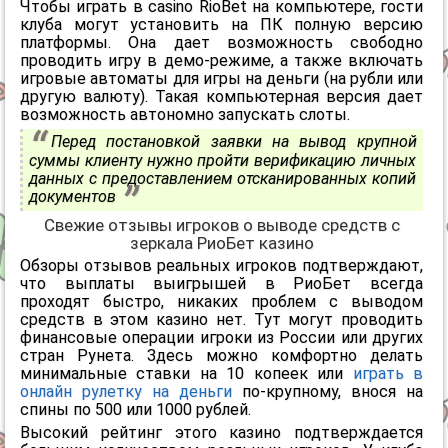
Чтобы играть в casino RioBet на компьютере, гости
клуба могут установить на ПК полную версию
платформы. Она дает возможность свободно
проводить игру в демо-режиме, а также включать
игровые автоматы для игры на деньги (на рубли или
другую валюту). Такая компьютерная версия дает
возможность автономно запускать слоты.
Перед постановкой заявки на вывод крупной
суммы клиенту нужно пройти верификацию личных
данных с предоставлением отсканированных копий
документов
Свежие отзывы игроков о выводе средств с
зеркала РиоБет казино
Обзоры отзывов реальных игроков подтверждают,
что выплаты выигрышей в РиоБет всегда
проходят быстро, никаких проблем с выводом
средств в этом казино нет. Тут могут проводить
финансовые операции игроки из России или других
стран Рунета. Здесь можно комфортно делать
минимальные ставки на 10 копеек или
играть в
онлайн рулетку на деньги
по-крупному, внося на
спины по 500 или 1000 рублей.
Высокий рейтинг этого казино подтверждается