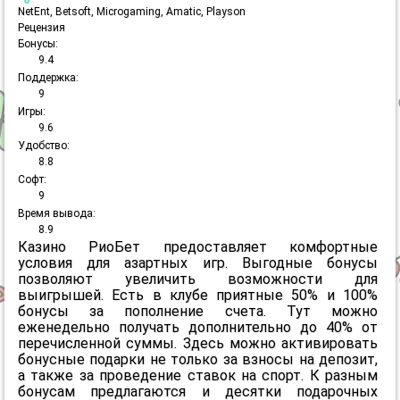
NetEnt, Betsoft, Microgaming, Amatic, Playson
Рецензия
Бонусы:
9.4
Поддержка:
9
Игры:
9.6
Удобство:
8.8
Софт:
9
Время вывода:
8.9
Казино РиоБет предоставляет комфортные
условия для азартных игр. Выгодные бонусы
позволяют увеличить возможности для
выигрышей. Есть в клубе приятные 50% и 100%
бонусы за пополнение счета. Тут можно
еженедельно получать дополнительно до 40% от
перечисленной суммы. Здесь можно активировать
бонусные подарки не только за взносы на депозит,
а также за проведение ставок на спорт. К разным
бонусам предлагаются и десятки подарочных