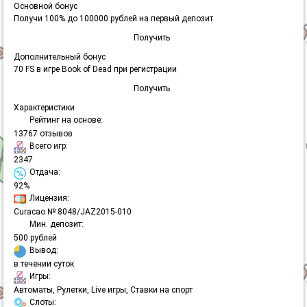
Основной бонус
Получи 100% до 100000 рублей на первый депозит
Получить
Дополнительный бонус
70 FS
в игре Book of Dead при регистрации
Получить
Характеристики
Рейтинг на основе:
13767 отзывов
Всего игр:
2347
Отдача:
92%
Лицензия:
Curacao № 8048/JAZ2015-010
Мин. депозит:
500 рублей
Вывод:
в течении суток
Игры:
Автоматы, Рулетки, Live игры, Ставки на спорт
Слоты: