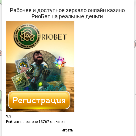
Рабочее и доступное зеркало онлайн казино
РиоБет на реальные деньги
9.3
Рейтинг на основе
13767
отзывов
Играть