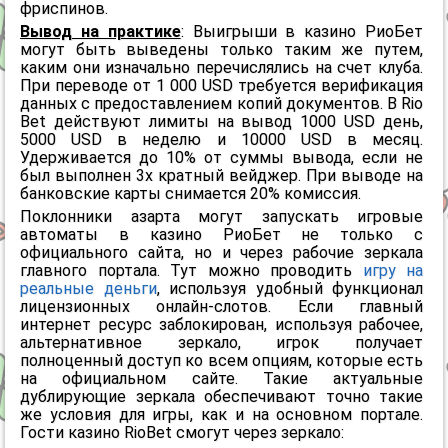
фриспинов.
Вывод на практике
: Выигрыши в казино РиоБет
могут быть выведены только таким же путем,
каким они изначально перечислялись на счет клуба.
При переводе от 1 000 USD требуется верификация
данных с предоставлением копий документов. В Rio
Bet действуют лимиты на вывод 1000 USD день,
5000 USD в неделю и 10000 USD в месяц.
Удерживается до 10% от суммы вывода, если не
был выполнен 3х кратный вейджер. При выводе на
банковские карты снимается 20% комиссия.
Поклонники азарта могут запускать игровые
автоматы в казино РиоБет не только с
официального сайта, но и через рабочие зеркала
главного портала. Тут можно проводить
игру на
реальные деньги
, используя удобный функционал
лицензионных онлайн-слотов. Если главный
интернет ресурс заблокирован, используя рабочее,
альтернативное зеркало, игрок получает
полноценный доступ ко всем опциям, которые есть
на официальном сайте. Такие актуальные
дублирующие зеркала обеспечивают точно такие
же условия для игры, как и на основном портале.
Гости казино RioBet смогут через зеркало: