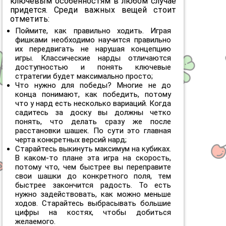
ключевым особенностям в любом случае
придется. Среди важных вещей стоит
отметить:
Поймите, как правильно ходить. Играя
фишками необходимо научится правильно
их передвигать не нарушая концепцию
игры. Классические нарды отличаются
доступностью и понять ключевые
стратегии будет максимально просто;
Что нужно для победы? Многие не до
конца понимают, как победить, потому
что у нард есть несколько вариаций. Когда
садитесь за доску вы должны четко
понять, что делать сразу же после
расстановки шашек. По сути это главная
черта конкретных версий нард;
Старайтесь выкинуть максимум на кубиках.
В каком-то плане эта игра на скорость,
потому что, чем быстрее вы переправите
свои шашки до конкретного поля, тем
быстрее закончится радость. То есть
нужно задействовать, как можно меньше
ходов. Старайтесь выбрасывать большие
цифры на костях, чтобы добиться
желаемого.