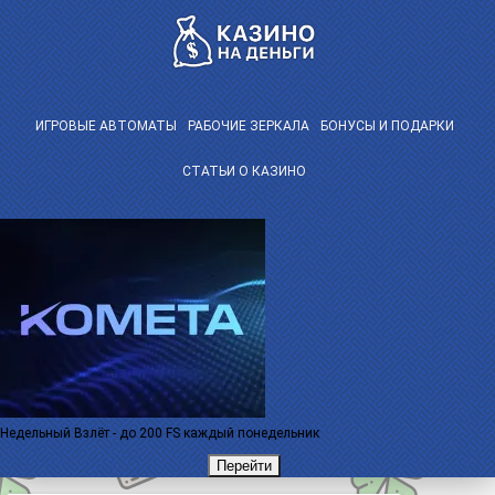
ИГРОВЫЕ АВТОМАТЫ
РАБОЧИЕ ЗЕРКАЛА
БОНУСЫ И ПОДАРКИ
СТАТЬИ О КАЗИНО
Недельный Взлёт - до
200 FS
каждый понедельник
Перейти