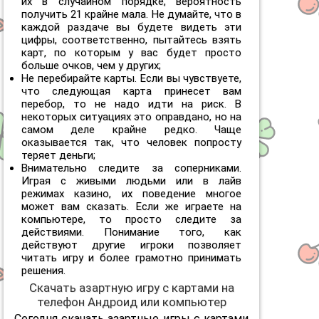
их в случайном порядке, вероятность
получить 21 крайне мала. Не думайте, что в
каждой раздаче вы будете видеть эти
цифры, соответственно, пытайтесь взять
карт, по которым у вас будет просто
больше очков, чем у других;
Не перебирайте карты. Если вы чувствуете,
что следующая карта принесет вам
перебор, то не надо идти на риск. В
некоторых ситуациях это оправдано, но на
самом деле крайне редко. Чаще
оказывается так, что человек попросту
теряет деньги;
Внимательно следите за соперниками.
Играя с живыми людьми или в лайв
режимах казино, их поведение многое
может вам сказать. Если же играете на
компьютере, то просто следите за
действиями. Понимание того, как
действуют другие игроки позволяет
читать игру и более грамотно принимать
решения.
Скачать азартную игру с картами на
телефон Андроид или компьютер
Сегодня скачать азартные игры с картами