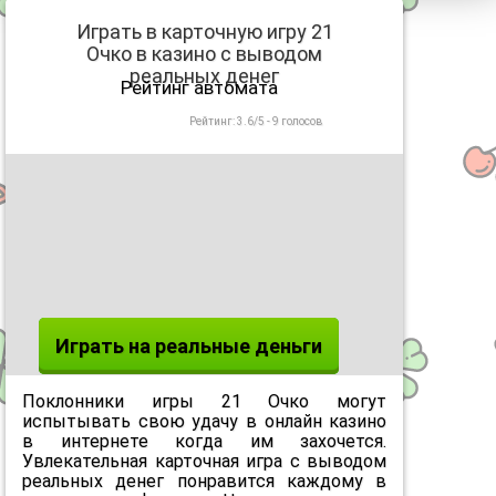
Играть в карточную игру 21
Очко в казино с выводом
реальных денег
Рейтинг автомата
Рейтинг:
3.6
/5 -
9
голосов
Играть на реальные деньги
Поклонники игры 21 Очко могут
испытывать свою удачу в онлайн казино
в интернете когда им захочется.
Увлекательная карточная игра с выводом
реальных денег понравится каждому в